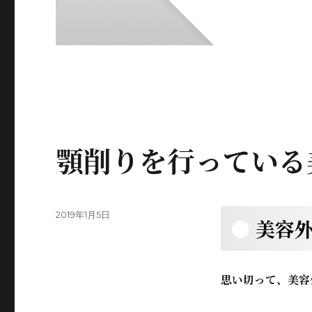
顎削りを行っている
投
2019年1月5日
美容
稿
日:
思い切って、美容